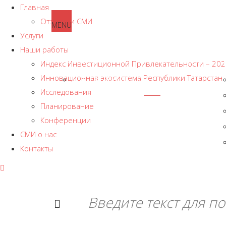
Главная
Отзывы и СМИ
MENU
Услуги
Наши работы
Главная
Услуги
Индекс Инвестиционной Привлекательности – 202
Инновационная экосистема Республики Татарстан 
Отзывы и СМИ
СМИ о нас
Контакты
Исследования
Планирование
Конференции
СМИ о нас
Контакты