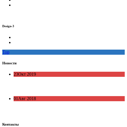
Design-3
Top
Новости
23
Окт 2019
Индекс Инвестиционной Привлекательности (ИИП)
2019 год
01
Авг 2018
Мониторинг делового климата и деловой активности в
муниципальных районах РТ за период 2015-2018 гг.
Контакты